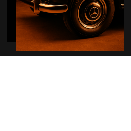
Wir - Ihr zuverlässiger
Partner wenn es um Reifen
geht
Im Bereich des Reifenhandels bieten wir professionelle
Reifenmontage aller Art an. Egal, ob Sie Reifen für
PKW, LKW, Traktoren oder Motorräder benötigen, unser
erfahrenes Team steht Ihnen zur Seite. Wir sorgen dafür,